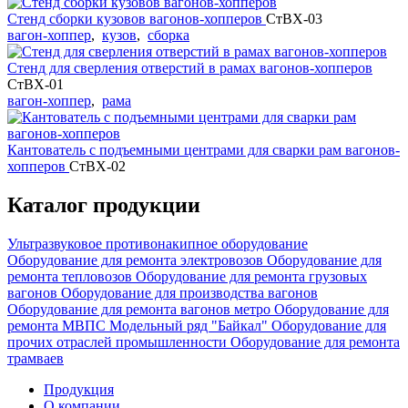
Стенд сборки кузовов вагонов-хопперов
СтВХ-03
вагон-хоппер
,
кузов
,
сборка
Стенд для сверления отверстий в рамах вагонов-хопперов
СтВХ-01
вагон-хоппер
,
рама
Кантователь с подъемными центрами для сварки рам вагонов-
хопперов
СтВХ-02
Каталог продукции
Ультразвуковое противонакипное оборудование
Оборудование для ремонта электровозов
Оборудование для
ремонта тепловозов
Оборудование для ремонта грузовых
вагонов
Оборудование для производства вагонов
Оборудование для ремонта вагонов метро
Оборудование для
ремонта МВПС
Модельный ряд "Байкал"
Оборудование для
прочих отраслей промышленности
Оборудование для ремонта
трамваев
Продукция
О компании