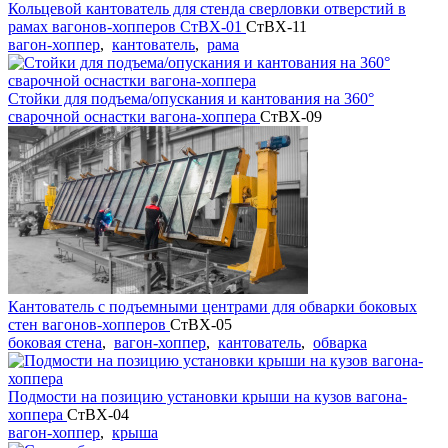
Кольцевой кантователь для стенда сверловки отверстий в
рамах вагонов-хопперов СтВХ-01
СтВХ-11
вагон-хоппер
,
кантователь
,
рама
Стойки для подъема/опускания и кантования на 360°
сварочной оснастки вагона-хоппера
СтВХ-09
Кантователь с подъемными центрами для обварки боковых
стен вагонов-хопперов
СтВХ-05
боковая стена
,
вагон-хоппер
,
кантователь
,
обварка
Подмости на позицию установки крыши на кузов вагона-
хоппера
СтВХ-04
вагон-хоппер
,
крыша