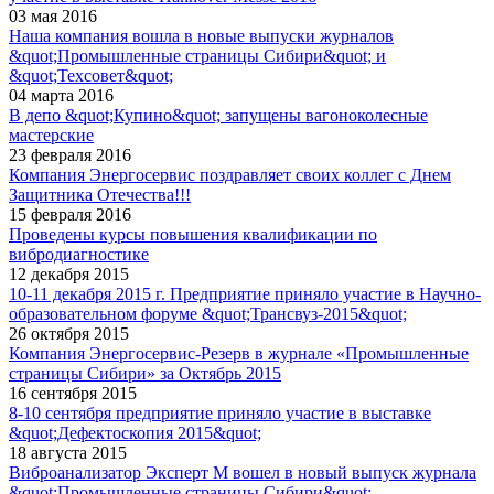
03 мая 2016
Наша компания вошла в новые выпуски журналов
&quot;Промышленные страницы Сибири&quot; и
&quot;Техсовет&quot;
04 марта 2016
В депо &quot;Купино&quot; запущены вагоноколесные
мастерские
23 февраля 2016
Компания Энергосервис поздравляет своих коллег с Днем
Защитника Отечества!!!
15 февраля 2016
Проведены курсы повышения квалификации по
вибродиагностике
12 декабря 2015
10-11 декабря 2015 г. Предприятие приняло участие в Научно-
образовательном форуме &quot;Трансвуз-2015&quot;
26 октября 2015
Компания Энергосервис-Резерв в журнале «Промышленные
страницы Сибири» за Октябрь 2015
16 сентября 2015
8-10 сентября предприятие приняло участие в выставке
&quot;Дефектоскопия 2015&quot;
18 августа 2015
Виброанализатор Эксперт М вошел в новый выпуск журнала
&quot;Промышленные страницы Сибири&quot;